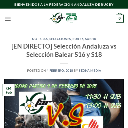
Saltar
BIENVENIDOS A LA FEDERACIÓN ANDALUZA DE RUGBY
al
contenido
0
NOTICIAS
,
SELECCIONES
,
SUB 16
,
SUB 18
[EN DIRECTO] Selección Andaluza vs
Selección Balear S16 y S18
POSTED ON
4 FEBRERO, 2018
BY
SEDNA MEDIA
04
Feb