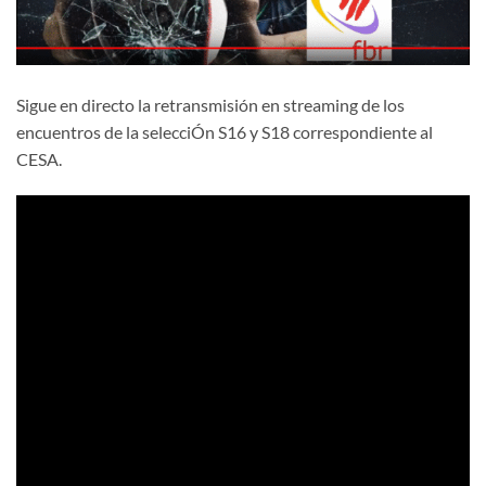
Sigue en directo la retransmisión en streaming de los
encuentros de la selecciÓn S16 y S18 correspondiente al
CESA.