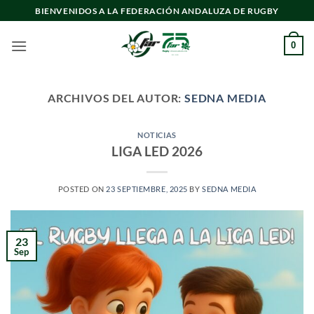
Saltar
BIENVENIDOS A LA FEDERACIÓN ANDALUZA DE RUGBY
al
contenido
0
ARCHIVOS DEL AUTOR:
SEDNA MEDIA
NOTICIAS
LIGA LED 2026
POSTED ON
23 SEPTIEMBRE, 2025
BY
SEDNA MEDIA
23
Sep