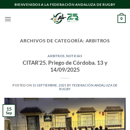
Saltar
BIENVENIDOS A LA FEDERACIÓN ANDALUZA DE RUGBY
al
contenido
0
ARCHIVOS DE CATEGORÍA:
ARBITROS
ARBITROS
,
NOTICIAS
CITAR’25. Priego de Córdoba. 13 y
14/09/2025
POSTED ON
15 SEPTIEMBRE, 2025
BY
FEDERACIÓN ANDALUZA DE
RUGBY
15
Sep