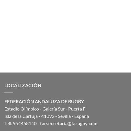
LOCALIZACIÓN
FEDERACIÓN ANDALUZA DE RUGBY
Estadio Olímpico - Galería Sur - Puerta F
Isla de la Cartuja - 41092 - Sevilla - España
Telf. 954468140 -
farsecretaria@farugby.com