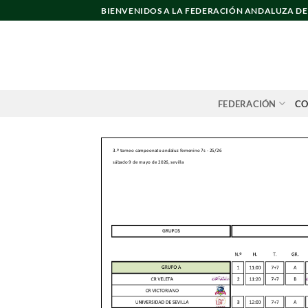
Saltar
BIENVENIDOS A LA FEDERACIÓN ANDALUZA D
al
contenido
FEDERACIÓN
CO