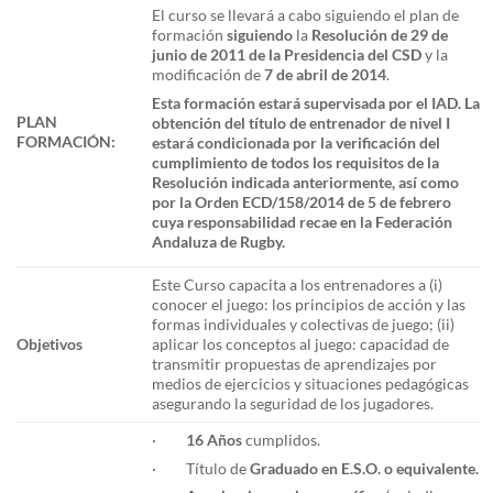
El curso se llevará a cabo siguiendo el plan de
formación
siguiendo
la
Resolución de 29 de
junio de 2011 de la Presidencia del CSD
y la
modificación de
7 de abril de 2014
.
Esta formación estará supervisada por el IAD. La
PLAN
obtención del título de entrenador de nivel I
FORMACIÓN:
estará condicionada por la verificación del
cumplimiento de todos los requisitos de la
Resolución indicada anteriormente, así como
por la Orden ECD/158/2014 de 5 de febrero
cuya responsabilidad recae en la Federación
Andaluza de Rugby.
Este Curso capacita a los entrenadores a (i)
conocer el juego: los principios de acción y las
formas individuales y colectivas de juego; (ii)
Objetivos
aplicar los conceptos al juego: capacidad de
transmitir propuestas de aprendizajes por
medios de ejercicios y situaciones pedagógicas
asegurando la seguridad de los jugadores.
·
16 Años
cumplidos.
· Título de
Graduado en E.S.O. o equivalente.