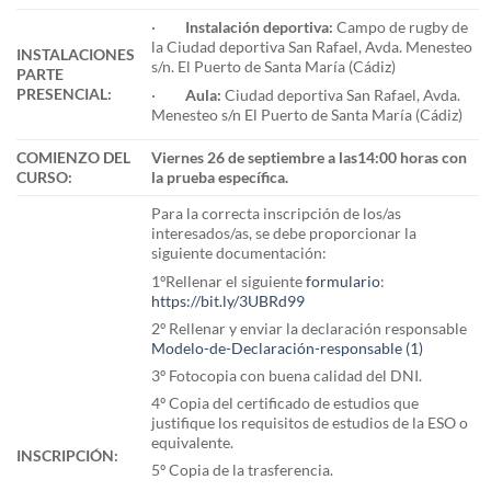
·
Instalación deportiva:
Campo de rugby de
la Ciudad deportiva San Rafael, Avda. Menesteo
INSTALACIONES
s/n. El Puerto de Santa María (Cádiz)
PARTE
PRESENCIAL:
·
Aula:
Ciudad deportiva San Rafael, Avda.
Menesteo s/n El Puerto de Santa María (Cádiz)
COMIENZO DEL
Viernes 26 de septiembre a las14:00 horas con
CURSO:
la prueba específica.
Para la correcta inscripción de los/as
interesados/as, se debe proporcionar la
siguiente documentación:
1ºRellenar el siguiente
formulario
:
https://bit.ly/3UBRd99
2º Rellenar y enviar la declaración responsable
Modelo-de-Declaración-responsable (1)
3º Fotocopia con buena calidad del DNI.
4º Copia del certificado de estudios que
justifique los requisitos de estudios de la ESO o
equivalente.
INSCRIPCIÓN:
5º Copia de la trasferencia.