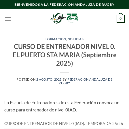
Saltar
BIENVENIDOS A LA FEDERACIÓN ANDALUZA DE RUGBY
al
contenido
0
FORMACION
,
NOTICIAS
CURSO DE ENTRENADOR NIVEL 0.
EL PUERTO STA MARIA (Septiembre
2025)
POSTED ON
2 AGOSTO, 2025
BY
FEDERACIÓN ANDALUZA DE
RUGBY
La Escuela de Entrenadores de esta Federación convoca un
curso para entrenador de nivel 0IAD.
CURSODE ENTRENADOR DE NIVEL 0 (IAD). TEMPORADA 25/26