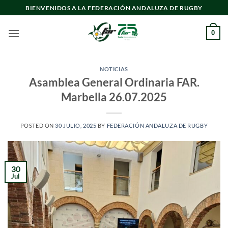
Saltar
BIENVENIDOS A LA FEDERACIÓN ANDALUZA DE RUGBY
al
contenido
0
NOTICIAS
Asamblea General Ordinaria FAR.
Marbella 26.07.2025
POSTED ON
30 JULIO, 2025
BY
FEDERACIÓN ANDALUZA DE RUGBY
30
Jul