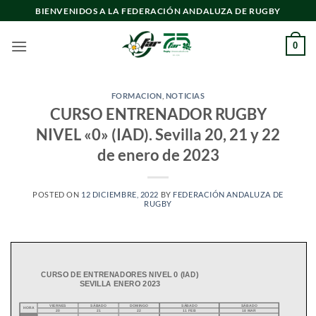
Saltar
BIENVENIDOS A LA FEDERACIÓN ANDALUZA DE RUGBY
al
contenido
0
FORMACION
,
NOTICIAS
CURSO ENTRENADOR RUGBY
NIVEL «0» (IAD). Sevilla 20, 21 y 22
de enero de 2023
POSTED ON
12 DICIEMBRE, 2022
BY
FEDERACIÓN ANDALUZA DE
RUGBY