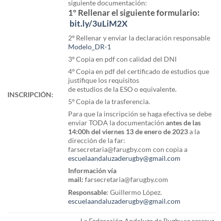
siguiente documentación:
1º Rellenar el siguiente formulario:
bit.ly/3uLiM2X
2º Rellenar y enviar la declaración responsable
Modelo_DR-1
3º Copia en pdf con calidad del DNI
4º Copia en pdf del certificado de estudios que
justifique los requisitos
de estudios de la ESO o equivalente.
INSCRIPCIÓN:
5º Copia de la trasferencia.
Para que la inscripción se haga efectiva se debe
enviar TODA la documentación
antes de las
14:00h del viernes 13 de enero de 2023
a la
dirección de la far:
farsecretaria@farugby.com con copia a
escuelaandaluzaderugby@gmail.com
Información vía
mail:
farsecretaria@farugby.com
Responsable
: Guillermo López.
escuelaandaluzaderugby@gmail.com
· La Federación Andaluza de Rugby se reserva