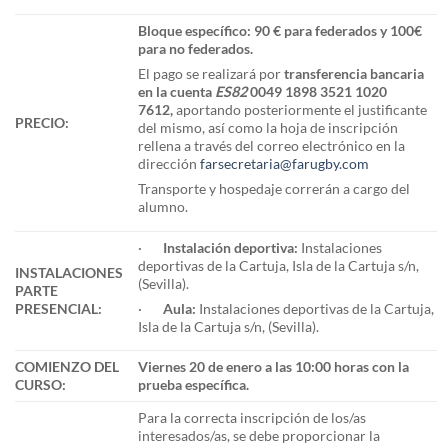
Bloque específico: 90 € para federados y 100€
para no federados.
El pago se realizará por
transferencia bancaria
en la cuenta
ES82
0049 1898 3521 1020
7612
,
aportando posteriormente el justificante
PRECIO:
del mismo, así como la hoja de inscripción
rellena a través del correo electrónico en la
dirección
farsecretaria@farugby.com
Transporte y hospedaje correrán a cargo del
alumno.
·
Instalación deportiva:
Instalaciones
deportivas de la Cartuja, Isla de la Cartuja s/n,
INSTALACIONES
(Sevilla).
PARTE
PRESENCIAL:
·
Aula:
Instalaciones deportivas de la Cartuja,
Isla de la Cartuja s/n, (Sevilla).
COMIENZO DEL
Viernes 20 de enero a las 10:00 horas con la
CURSO:
prueba específica.
Para la correcta inscripción de los/as
interesados/as, se debe proporcionar la