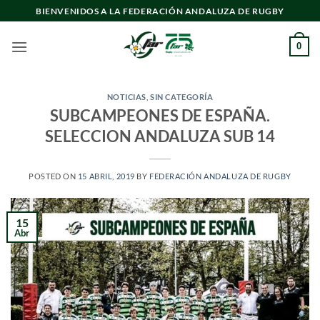
Saltar
BIENVENIDOS A LA FEDERACIÓN ANDALUZA DE RUGBY
al
contenido
0
NOTICIAS
,
SIN CATEGORÍA
SUBCAMPEONES DE ESPAÑA.
SELECCION ANDALUZA SUB 14
POSTED ON
15 ABRIL, 2019
BY
FEDERACIÓN ANDALUZA DE RUGBY
15
Abr