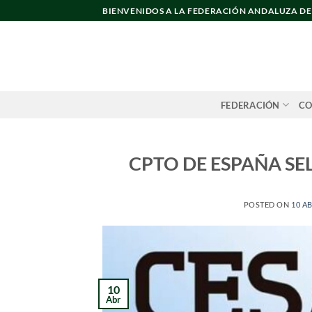
Saltar
BIENVENIDOS A LA FEDERACIÓN ANDALUZA D
al
contenido
FEDERACIÓN
CO
CPTO DE ESPAÑA SE
POSTED ON
10 AB
10
Abr