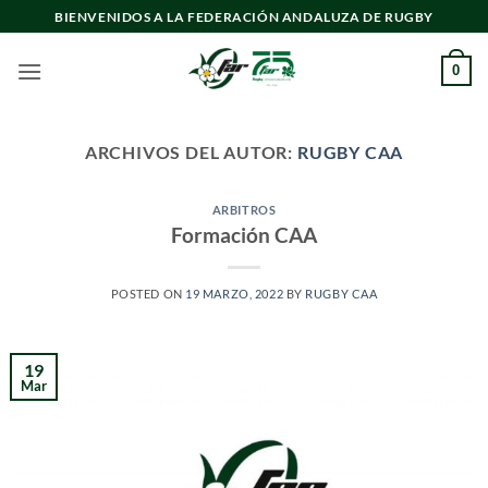
Saltar
BIENVENIDOS A LA FEDERACIÓN ANDALUZA DE RUGBY
al
contenido
0
ARCHIVOS DEL AUTOR:
RUGBY CAA
ARBITROS
Formación CAA
POSTED ON
19 MARZO, 2022
BY
RUGBY CAA
19
Mar