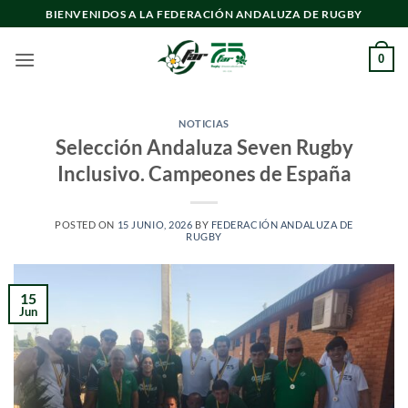
Saltar
BIENVENIDOS A LA FEDERACIÓN ANDALUZA DE RUGBY
al
contenido
0
NOTICIAS
Selección Andaluza Seven Rugby
Inclusivo. Campeones de España
POSTED ON
15 JUNIO, 2026
BY
FEDERACIÓN ANDALUZA DE
RUGBY
15
Jun