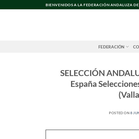
Saltar
BIENVENIDOS A LA FEDERACIÓN ANDALUZA D
al
contenido
FEDERACIÓN
CO
SELECCIÓN ANDALU
España Seleccion
(Vall
POSTED ON
8 JU