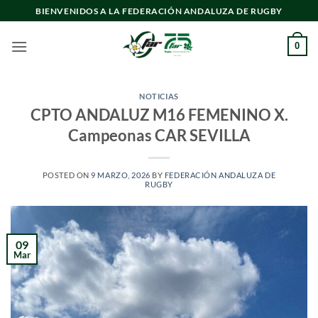
Saltar
BIENVENIDOS A LA FEDERACIÓN ANDALUZA DE RUGBY
al
contenido
0
NOTICIAS
CPTO ANDALUZ M16 FEMENINO X.
Campeonas CAR SEVILLA
POSTED ON
9 MARZO, 2026
BY
FEDERACIÓN ANDALUZA DE
RUGBY
09
Mar