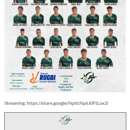
Streaming: https://share.google/NptlcNp6J0FtLox2i