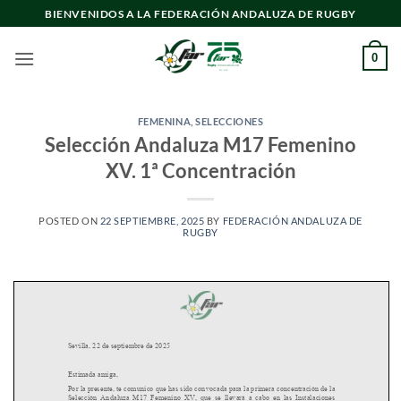
Saltar
BIENVENIDOS A LA FEDERACIÓN ANDALUZA DE RUGBY
al
contenido
0
FEMENINA
,
SELECCIONES
Selección Andaluza M17 Femenino
XV. 1ª Concentración
POSTED ON
22 SEPTIEMBRE, 2025
BY
FEDERACIÓN ANDALUZA DE
RUGBY