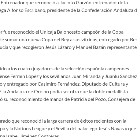
trenador que reconoció a Jacinto Garzón, entrenador de la
ega Alfonso Escribano, presidente de la Confederación Andaluza 
er fue reconocido el Unicaja Baloncesto campeón de la Copa
de sumar una nueva Copa del Rey a sus vitrinas, entregado por Be
ucía y que recogieron Jesús Lázaro y Manuel Bazán representante
a los cuatro jugadores de la selección española campeones
bense Fermín López y los sevillanos Juan Miranda y Juanlu Sánchez
lo y entregado por Casimiro Fernández, Diputado de Cultura y
 Y la Andaluza de Oro no podía ser otra que la doble medallista
ió su reconocimiento de manos de Patricia del Pozo, Consejera de
o que reconoció la larga carrera de éxitos recientes con la
a y la Nations League y el Sevilla del palaciego Jesús Navas y que 
Ana Isabel Jiménez Contreras