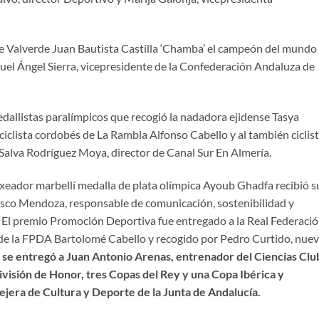
e Valverde Juan Bautista Castilla ‘Chamba’ el campeón del mundo
uel Ángel Sierra, vicepresidente de la Confederación Andaluza de
dallistas paralímpicos que recogió la nadadora ejidense Tasya
clista cordobés de La Rambla Alfonso Cabello y al también ciclis
Salva Rodríguez Moya, director de Canal Sur En Almería.
dor marbellí medalla de plata olímpica Ayoub Ghadfa recibió s
sco Mendoza, responsable de comunicación, sostenibilidad y
s. El premio Promoción Deportiva fue entregado a la Real Federaci
 de la FPDA Bartolomé Cabello y recogido por Pedro Curtido, nue
 se entregó a Juan Antonio Arenas, entrenador del Ciencias Clu
visión de Honor, tres Copas del Rey y una Copa Ibérica y
jera de Cultura y Deporte de la Junta de Andalucía.