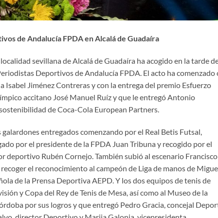
tivos de Andalucía FPDA en Alcalá de Guadaíra
localidad sevillana de Alcalá de Guadaíra ha acogido en la tarde d
 Periodistas Deportivos de Andalucía FPDA. El acto ha comenzado
na Isabel Jiménez Contreras y con la entrega del premio Esfuerzo
límpico accitano José Manuel Ruíz y que le entregó Antonio
sostenibilidad de Coca-Cola European Partners.
os galardones entregados comenzando por
el
Real Betis Futsal,
ado por el presidente de la FPDA Juan Tribuna y recogido por el
tor deportivo Rubén Cornejo. También subió al escenario Francisco
 recoger el reconocimiento al campeón de Liga de manos de Migue
ñola de la Prensa Deportiva AEPD. Y los dos equipos de tenis de
sión y Copa del Rey de Tenis de Mesa, así como al Museo de la
rdoba por sus logros y que entregó Pedro Gracia, concejal Depor
lvo, director Deportivo y Marija Galonja, vicepresidenta