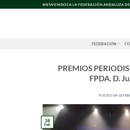
Saltar
BIENVENIDOS A LA FEDERACIÓN ANDALUZA D
al
contenido
FEDERACIÓN
CO
PREMIOS PERIODIS
FPDA. D. J
POSTED ON
18 FEB
18
Feb