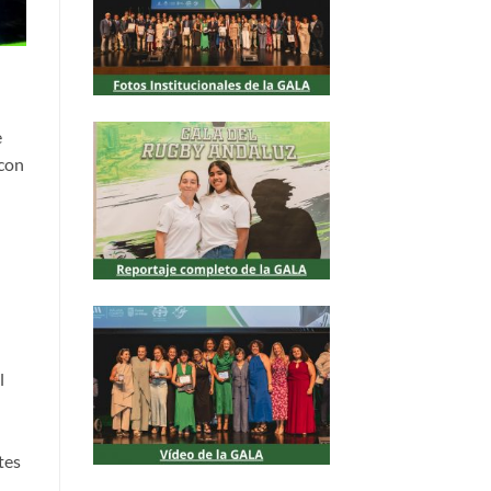
e
 con
l
tes