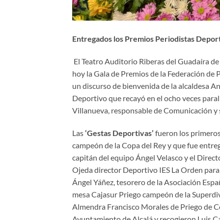
Entregados los Premios Periodistas Depor
El Teatro Auditorio Riberas del Guadaíra de 
hoy la Gala de Premios de la Federación de
un discurso de bienvenida de la alcaldesa A
Deportivo que recayó en el ocho veces para
Villanueva, responsable de Comunicación y 
Las
‘Gestas Deportivas’
fueron los primer
campeón de la Copa del Rey y que fue entreg
capitán del equipo Ángel Velasco y el Direc
Ojeda director Deportivo IES La Orden para
Ángel Yáñez, tesorero de la Asociación Espa
mesa Cajasur Priego campeón de la Superdivi
Almendra Francisco Morales de Priego de Có
Ayuntamiento de Alcalá y recogieron Luis Ca