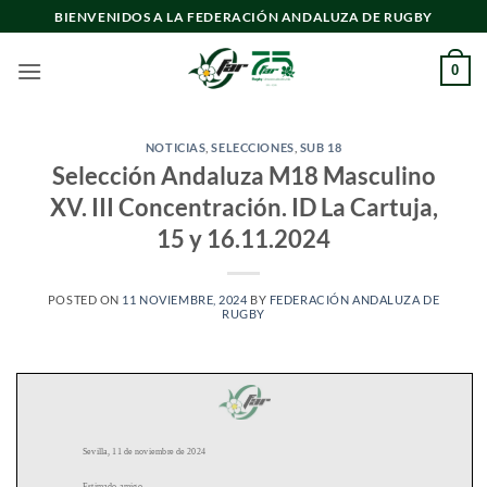
Saltar
BIENVENIDOS A LA FEDERACIÓN ANDALUZA DE RUGBY
al
contenido
0
NOTICIAS
,
SELECCIONES
,
SUB 18
Selección Andaluza M18 Masculino
XV. III Concentración. ID La Cartuja,
15 y 16.11.2024
POSTED ON
11 NOVIEMBRE, 2024
BY
FEDERACIÓN ANDALUZA DE
RUGBY