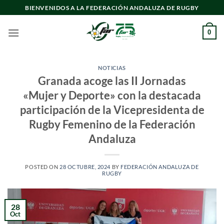
Saltar
BIENVENIDOS A LA FEDERACIÓN ANDALUZA DE RUGBY
al
contenido
0
NOTICIAS
Granada acoge las II Jornadas
«Mujer y Deporte» con la destacada
participación de la Vicepresidenta de
Rugby Femenino de la Federación
Andaluza
POSTED ON
28 OCTUBRE, 2024
BY
FEDERACIÓN ANDALUZA DE
RUGBY
28
Oct