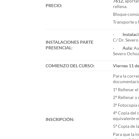
7612
,
aportan
PRECIO:
rellena.
Bloque común
Transporte y 
·
Instalac
C/ Dr. Severo
INSTALACIONES PARTE
PRESENCIAL:
·
Aula:
Aul
Severo Ochoa 
COMIENZO DEL CURSO:
Viernes 11 de
Para la corre
documentaci
1º Rellenar e
2º Rellenar y
3º Fotocopia 
4º Copia del c
equivalente e
INSCRIPCIÓN:
5º Copia de la
Para que la i