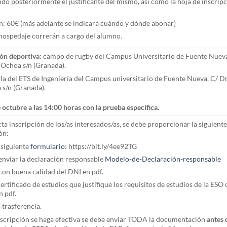
do posteriormente el justificante del mismo, así como la hoja de inscrip
: 60€ (más adelante se indicará cuándo y dónde abonar)
hospedaje correrán a cargo del alumno.
ión deportiva:
campo de rugby del Campus Universitario de Fuente Nuev
 Ochoa s/n (Granada).
a del ETS de Ingeniería del Campus universitario de Fuente Nueva, C/ Dr
s/n (Granada).
 octubre a las 14:00 horas con la prueba específica.
cta inscripción de los/as interesados/as, se debe proporcionar la siguient
ón:
l siguiente
formulario
: https://bit.ly/4ee92TG
 enviar la declaración responsable
Modelo-de-Declaración-responsable
con buena calidad del DNI en pdf.
ertificado de estudios que justifique los requisitos de estudios de la ESO 
n pdf.
 trasferencia.
nscripción se haga efectiva se debe enviar TODA la documentación
antes 