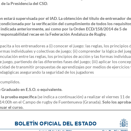
 de la Presidencia del CSD
.
n estará supervisada por el IAD. La obtención del título de entrenador d
á condicionada por la verificación del cumplimiento de todos los requisito
n indicada anteriormente, así como por la Orden ECD/158/2014 de 5 de
responsabilidad recae en la Federación Andaluza de Rugby.
acita a los entrenadores a (i) conocer el juego: las reglas, los principios 
ormas individuales y colectivas de juego; (ii) comprender la lógica del jue
nculación entre las reglas, los principios de acción y las formas individua
e juego, partiendo de las diferentes fases del juego; (iii) aplicar los conce
acidad de transmitir propuestas de aprendizajes por medios de ejercicios 
edagógicas asegurando la seguridad de los jugadores
cumplidos.
e
Graduado en E.S.O. o equivalente.
la prueba específica
(se indica a continuación) a realizar el viernes 11 de
s 14:00h en el Campo de rugby de Fuentenueva (Granada).
Solo los aprob
uar el curso.