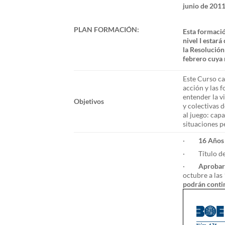
junio de 2011
PLAN FORMACIÓN:
Esta formació
nivel I estar
la Resolució
febrero cuya 
Este Curso cap
acción y las f
entender la vi
Objetivos
y colectivas d
al juego: cap
situaciones p
·
16 Años
· Título d
·
Aprobar 
octubre a la
podrán contin