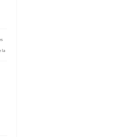
es
 la