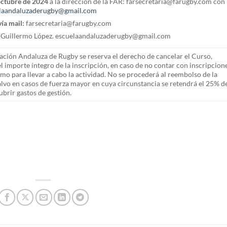
octubre de 2024
a la dirección de la FAR: farsecretaria@farugby.com con
laandaluzaderugby@gmail.com
ía mail:
farsecretaria@farugby.com
: Guillermo López. escuelaandaluzaderugby@gmail.com
ión Andaluza de Rugby se reserva el derecho de cancelar el Curso,
l importe íntegro de la inscripción, en caso de no contar con inscripcion
omo para llevar a cabo la actividad. No se procederá al reembolso de la
alvo en casos de fuerza mayor en cuya circunstancia se retendrá el 25% de
brir gastos de gestión.