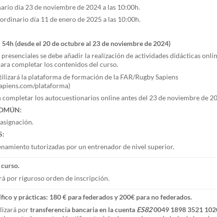
rio día 23 de noviembre de 2024 a las 10:00h.
rdinario día 11 de enero de 2025 a las 10:00h.
: 54h (desde el 20 de octubre al 23 de noviembre de 2024)
s presenciales se debe añadir la realización de actividades didácticas onli
para completar los contenidos del curso.
utilizará la plataforma de formación de la FAR/Rugby Sapiens
piens.com/plataforma)
ompletar los autocuestionarios online antes del 23 de noviembre de 2
COMÚN:
asignación.
S:
namiento tutorizadas por un entrenador de nivel superior.
 curso.
rá por riguroso orden de inscripción.
fico y prácticas: 180 € para federados y 200€ para no federados.
lizará por
transferencia bancaria en la cuenta
ES82
0049 1898 3521 102