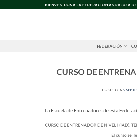
Saltar
BIENVENIDOS A LA FEDERACIÓN ANDALUZA D
al
contenido
FEDERACIÓN
CO
CURSO DE ENTRENA
POSTED ON
9 SEPTI
La Escuela de Entrenadores de esta Federaci
CURSO DE ENTRENADOR DE NIVEL I (IAD). 
El curso se l