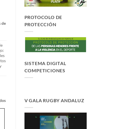
PROTOCOLO DE
e
s de
PROTECCIÓN
de
go:
les
ptos
SISTEMA DIGITAL
y
COMPETICIONES
V GALA RUGBY ANDALUZ
ados