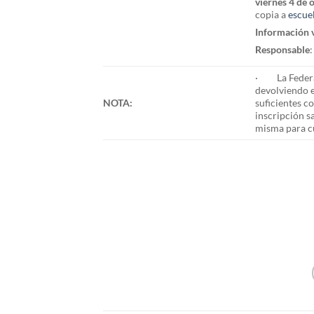
viernes 4 de 
copia a
escue
Información v
Responsable
· La Federac
devolviendo e
NOTA:
suficientes c
inscripción s
misma para cu