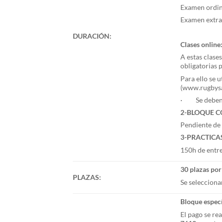
Examen ordina
Examen extrao
DURACIÓN:
Clases online
A estas clase
obligatorias 
Para ello se 
(www.rugbysa
· Se deben c
2-BLOQUE 
Pendiente de 
3-PRACTICA
150h de entre
30 plazas por
PLAZAS:
Se selecciona
Bloque especí
El pago se rea