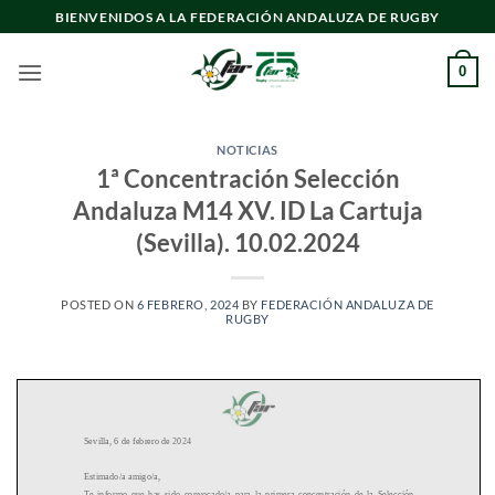
Saltar
BIENVENIDOS A LA FEDERACIÓN ANDALUZA DE RUGBY
al
contenido
0
NOTICIAS
1ª Concentración Selección
Andaluza M14 XV. ID La Cartuja
(Sevilla). 10.02.2024
POSTED ON
6 FEBRERO, 2024
BY
FEDERACIÓN ANDALUZA DE
RUGBY