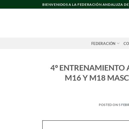
Saltar
BIENVENIDOS A LA FEDERACIÓN ANDALUZA D
al
contenido
FEDERACIÓN
CO
4º ENTRENAMIENTO 
M16 Y M18 MASCULI
POSTED ON
5 FEB