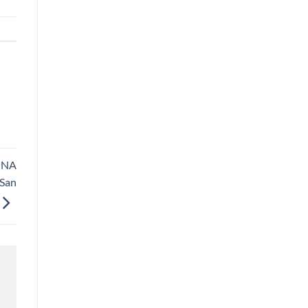
ONA
San