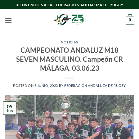
Saltar
BIENVENIDOS A LA FEDERACIÓN ANDALUZA DE RUGBY
al
contenido
0
NOTICIAS
CAMPEONATO ANDALUZ M18
SEVEN MASCULINO. Campeón CR
MÁLAGA. 03.06.23
POSTED ON
5 JUNIO, 2023
BY
FEDERACIÓN ANDALUZA DE RUGBY
05
Jun