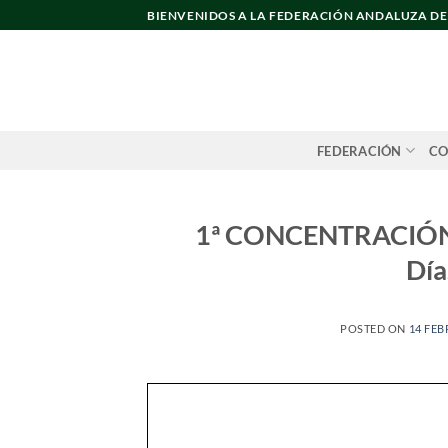
Saltar
BIENVENIDOS A LA FEDERACIÓN ANDALUZA D
al
contenido
FEDERACIÓN
CO
1ª CONCENTRACIÓN
Día
POSTED ON
14 FEB