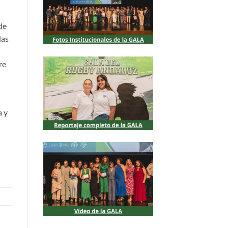
de
das
re
a y