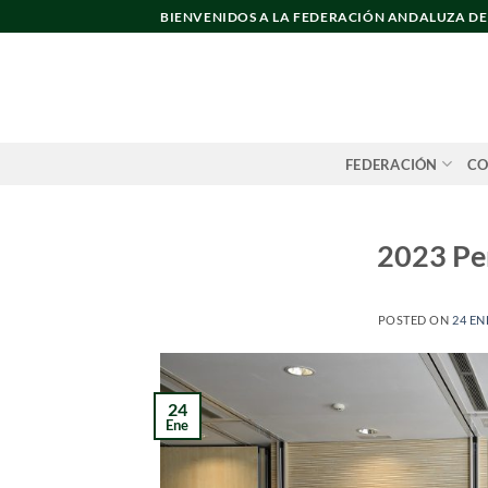
Saltar
BIENVENIDOS A LA FEDERACIÓN ANDALUZA D
al
contenido
FEDERACIÓN
CO
2023 Pe
POSTED ON
24 EN
24
Ene