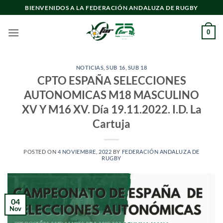
Saltar
BIENVENIDOS A LA FEDERACIÓN ANDALUZA DE RUGBY
al
contenido
0
NOTICIAS
,
SUB 16
,
SUB 18
CPTO ESPAÑA SELECCIONES
AUTONOMICAS M18 MASCULINO
XV Y M16 XV. Día 19.11.2022. I.D. La
Cartuja
POSTED ON
4 NOVIEMBRE, 2022
BY
FEDERACIÓN ANDALUZA DE
RUGBY
04
Nov