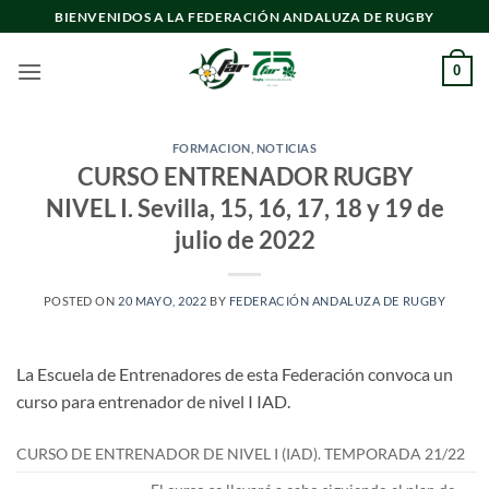
Saltar
BIENVENIDOS A LA FEDERACIÓN ANDALUZA DE RUGBY
al
contenido
0
FORMACION
,
NOTICIAS
CURSO ENTRENADOR RUGBY
NIVEL I. Sevilla, 15, 16, 17, 18 y 19 de
julio de 2022
POSTED ON
20 MAYO, 2022
BY
FEDERACIÓN ANDALUZA DE RUGBY
La Escuela de Entrenadores de esta Federación convoca un
curso para entrenador de nivel I IAD.
CURSO DE ENTRENADOR DE NIVEL I (IAD). TEMPORADA 21/22