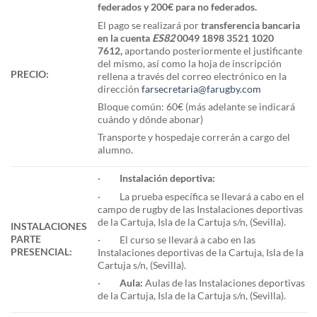
federados y 200€ para no federados.
El pago se realizará por
transferencia bancaria
en la cuenta
ES82
0049 1898 3521 1020
7612
,
aportando posteriormente el justificante
del mismo, así como la hoja de inscripción
PRECIO:
rellena a través del correo electrónico en la
dirección
farsecretaria@farugby.com
Bloque común: 60€ (más adelante se indicará
cuándo y dónde abonar)
Transporte y hospedaje correrán a cargo del
alumno.
·
Instalación deportiva:
· La prueba específica se llevará a cabo en el
campo de rugby de las Instalaciones deportivas
de la Cartuja, Isla de la Cartuja s/n, (Sevilla).
INSTALACIONES
PARTE
· El curso se llevará a cabo en las
PRESENCIAL:
Instalaciones deportivas de la Cartuja, Isla de la
Cartuja s/n, (Sevilla).
·
Aula:
Aulas de las Instalaciones deportivas
de la Cartuja, Isla de la Cartuja s/n, (Sevilla).