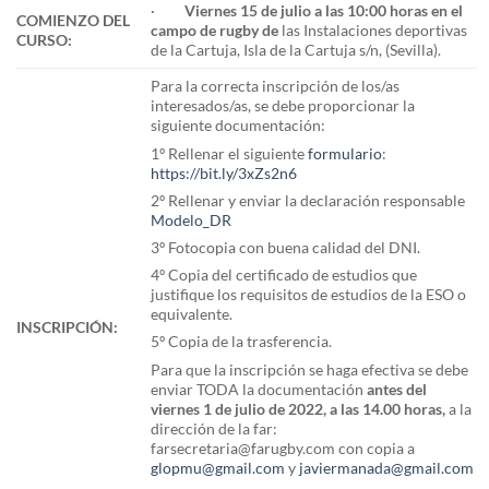
·
Viernes 15 de julio a las 10:00 horas en el
COMIENZO DEL
campo de rugby de
las Instalaciones deportivas
CURSO:
de la Cartuja, Isla de la Cartuja s/n, (Sevilla).
Para la correcta inscripción de los/as
interesados/as, se debe proporcionar la
siguiente documentación:
1º Rellenar el siguiente
formulario
:
https://bit.ly/3xZs2n6
2º Rellenar y enviar la declaración responsable
Modelo_DR
3º Fotocopia con buena calidad del DNI.
4º Copia del certificado de estudios que
justifique los requisitos de estudios de la ESO o
equivalente.
INSCRIPCIÓN:
5º Copia de la trasferencia.
Para que la inscripción se haga efectiva se debe
enviar TODA la documentación
antes del
viernes 1 de julio de 2022, a las 14.00 horas,
a la
dirección de la far:
farsecretaria@farugby.com con copia a
glopmu@gmail.com
y
javiermanada@gmail.com