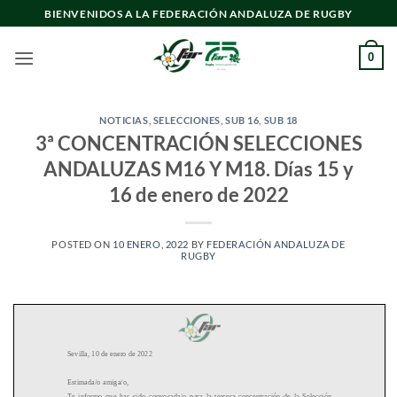
Saltar
BIENVENIDOS A LA FEDERACIÓN ANDALUZA DE RUGBY
al
contenido
0
NOTICIAS
,
SELECCIONES
,
SUB 16
,
SUB 18
3ª CONCENTRACIÓN SELECCIONES
ANDALUZAS M16 Y M18. Días 15 y
16 de enero de 2022
POSTED ON
10 ENERO, 2022
BY
FEDERACIÓN ANDALUZA DE
RUGBY