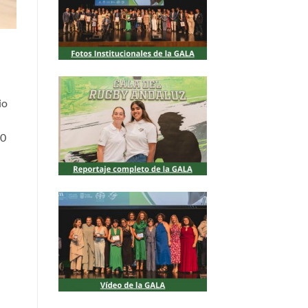
io
20