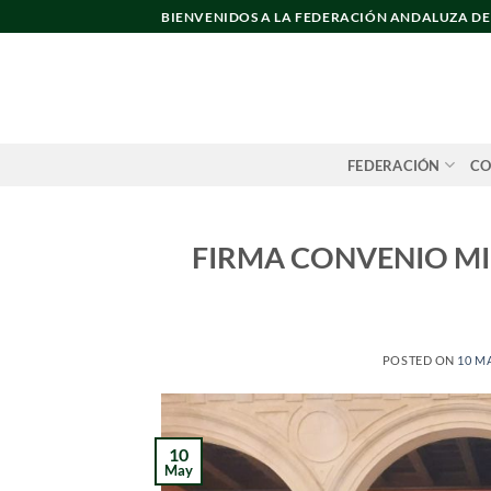
Saltar
BIENVENIDOS A LA FEDERACIÓN ANDALUZA D
al
contenido
FEDERACIÓN
CO
FIRMA CONVENIO MI
POSTED ON
10 M
10
May