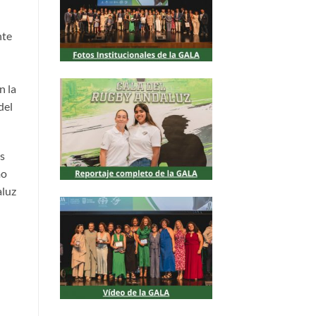
nte
n la
del
es
mo
aluz