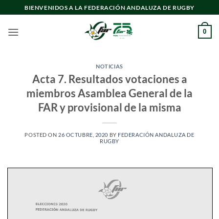
Saltar
BIENVENIDOS A LA FEDERACIÓN ANDALUZA DE RUGBY
al
contenido
0
NOTICIAS
Acta 7. Resultados votaciones a
miembros Asamblea General de la
FAR y provisional de la misma
POSTED ON
26 OCTUBRE, 2020
BY
FEDERACIÓN ANDALUZA DE
RUGBY