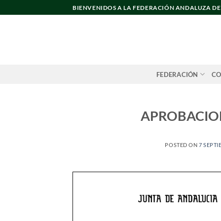
Saltar
BIENVENIDOS A LA FEDERACIÓN ANDALUZA D
al
contenido
FEDERACIÓN
CO
APROBACIO
POSTED ON
7 SEPTI