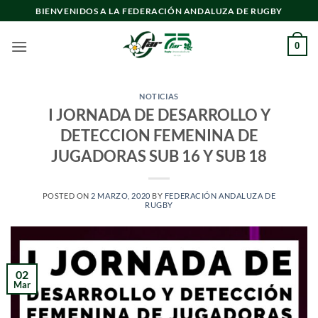
Saltar
BIENVENIDOS A LA FEDERACIÓN ANDALUZA DE RUGBY
al
contenido
0
NOTICIAS
I JORNADA DE DESARROLLO Y
DETECCION FEMENINA DE
JUGADORAS SUB 16 Y SUB 18
POSTED ON
2 MARZO, 2020
BY
FEDERACIÓN ANDALUZA DE
RUGBY
02
Mar