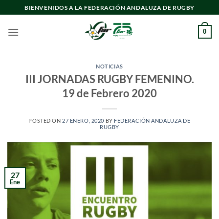
Saltar
BIENVENIDOS A LA FEDERACIÓN ANDALUZA DE RUGBY
al
contenido
0
NOTICIAS
III JORNADAS RUGBY FEMENINO.
19 de Febrero 2020
POSTED ON
27 ENERO, 2020
BY
FEDERACIÓN ANDALUZA DE
RUGBY
27
Ene