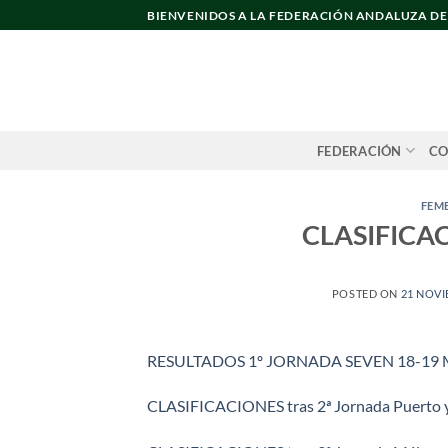
Saltar
BIENVENIDOS A LA FEDERACIÓN ANDALUZA D
al
contenido
FEDERACIÓN
CO
FEM
CLASIFICA
POSTED ON
21 NOVI
RESULTADOS 1º JORNADA SEVEN 18-19
CLASIFICACIONES tras 2ª Jornada Puerto y