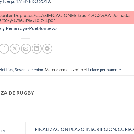
y Nerja. 19 ENERO 2019
.
wp-content/uploads/CLASIFICACIONES-tras-4%C2%AA-Jornada-
erto-y-C%C3%A1diz-1.pdf".
 y Peñarroya-Pueblonuevo.
Noticias
,
Seven Femenino
. Marque como favorito el
Enlace permanente
.
ZA DE RUGBY
FINALIZACION PLAZO INSCRIPCION. CURSO
ec.