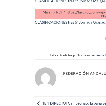
CLASIFICACIONES tras 3ª Jornada Málaga 
Missing PDF "https://farugby.com/
Pu
CLASIFICACIONES tras 5ª Jornada Granada
Esta entrada fue publicada en
Femenina
,
FEDERACIÓN ANDALU
[EN DIRECTO] Campeonato España Sel