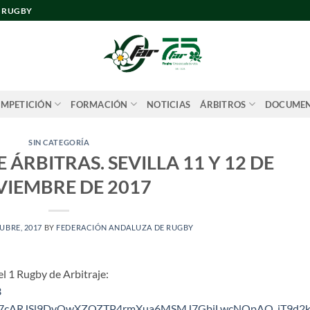
E RUGBY
MPETICIÓN
FORMACIÓN
NOTICIAS
ÁRBITROS
DOCUME
SIN CATEGORÍA
 ÁRBITRAS. SEVILLA 11 Y 12 DE
IEMBRE DE 2017
UBRE, 2017
BY
FEDERACIÓN ANDALUZA DE RUGBY
el 1 Rugby de Arbitraje:
3
JPxfX57cARJSl9DvOwXZQZTP4rmXua6MSMJ7GbjLwcNOpAO_jT9d2