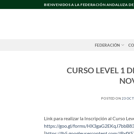
Saltar
BIENVENIDOS A LA FEDERACIÓN ANDALUZA D
al
contenido
FEDERACIÓN
CO
CURSO LEVEL 1 DE
NOV
POSTED ON
23 OCT
Link para realizar la Inscripción al Curso Lev
https://goo.gl/forms/HX3gaG2EKqJ7bbB8
[
https://lh5.googleusercontent.com/