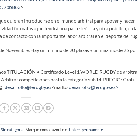
KqJ7bbB83
>
 que quieran introducirse en el mundo arbitral para apoyar y hacer
ividad formativa que tendrá una parte teórica y otra práctica, en l
a de contacto con la importante labor arbitral en el deporte del ru
 12 de Noviembre. Hay un mínimo de 20 plazas y un máximo de 25 po
os TITULACIÓN • Certificado Level 1 WORLD RUGBY de arbitra
 • Arbitrar competiciones hasta la categoría sub14. PRECIO: Gratu
 @:
desarrollo@ferugby.es
<mailto:
desarrollo@ferugby.es>
n
Sin categoría
. Marque como favorito el
Enlace permanente
.