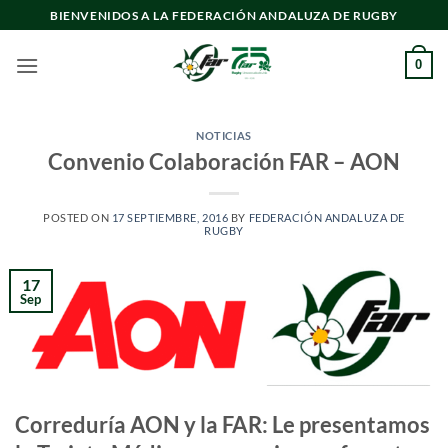
Saltar
BIENVENIDOS A LA FEDERACIÓN ANDALUZA DE RUGBY
al
contenido
0
NOTICIAS
Convenio Colaboración FAR – AON
POSTED ON
17 SEPTIEMBRE, 2016
BY
FEDERACIÓN ANDALUZA DE
RUGBY
17
Sep
Correduría AON y la FAR: Le presentamos