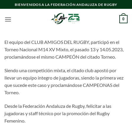
Saltar
BIENVENIDOS A LA FEDERACIÓN ANDALUZA DE RUGBY
al
contenido
0
El equipo del CLUB AMIGOS DEL RUGBY, participó en el
Torneo Nacional M14 XV Mixto, el pasado 13 y 14.05.2023,
proclamándose el mismo CAMPEÓN del citado Torneo.
Siendo una competición mixta, el citado club apostó por
llevar un equipo íntegro de jugadoras, siendo la primera vez
que sucede este caso y proclamándose CAMPEONAS del
Torneo.
Desde la Federación Andaluza de Rugby, felicitar a las
jugadoras y staff técnico por la promoción del Rugby
Femenino.