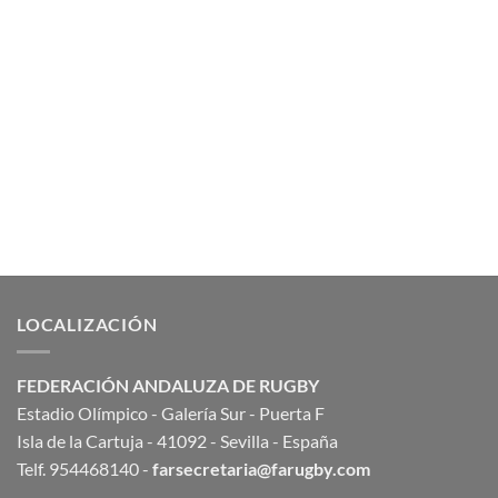
LOCALIZACIÓN
FEDERACIÓN ANDALUZA DE RUGBY
Estadio Olímpico - Galería Sur - Puerta F
Isla de la Cartuja - 41092 - Sevilla - España
Telf. 954468140 -
farsecretaria@farugby.com