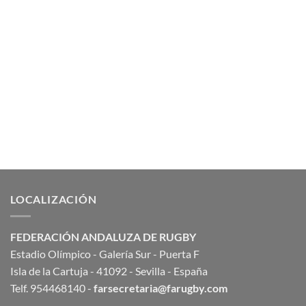
LOCALIZACIÓN
FEDERACIÓN ANDALUZA DE RUGBY
Estadio Olímpico - Galería Sur - Puerta F
Isla de la Cartuja - 41092 - Sevilla - España
Telf. 954468140 -
farsecretaria@farugby.com