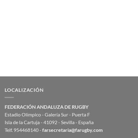
LOCALIZACIÓN
FEDERACIÓN ANDALUZA DE RUGBY
Estadio Olímpico - Galería Sur - Puerta F
Isla de la Cartuja - 41092 - Sevilla - España
Telf. 954468140 -
farsecretaria@farugby.com