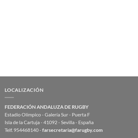
LOCALIZACIÓN
FEDERACIÓN ANDALUZA DE RUGBY
Estadio Olímpico - Galería Sur - Puerta F
Isla de la Cartuja - 41092 - Sevilla - España
Telf. 954468140 -
farsecretaria@farugby.com