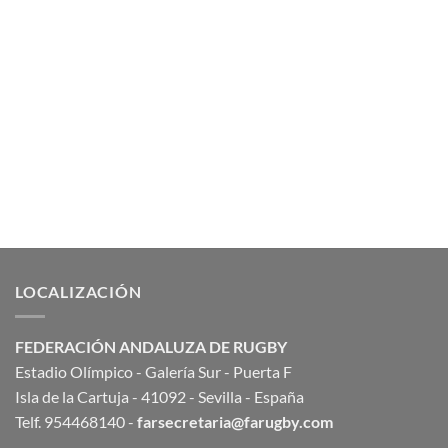
LOCALIZACIÓN
FEDERACIÓN ANDALUZA DE RUGBY
Estadio Olímpico - Galería Sur - Puerta F
Isla de la Cartuja - 41092 - Sevilla - España
Telf. 954468140 -
farsecretaria@farugby.com