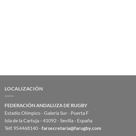
LOCALIZACIÓN
FEDERACIÓN ANDALUZA DE RUGBY
Estadio Olímpico - Galería Sur - Puerta F
Isla de la Cartuja - 41092 - Sevilla - España
Telf. 954468140 -
farsecretaria@farugby.com