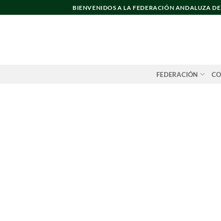
Saltar
BIENVENIDOS A LA FEDERACIÓN ANDALUZA D
al
contenido
FEDERACIÓN
CO