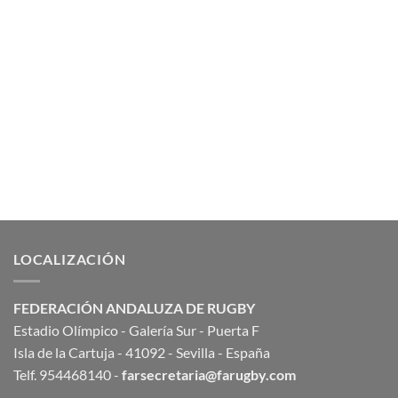
LOCALIZACIÓN
FEDERACIÓN ANDALUZA DE RUGBY
Estadio Olímpico - Galería Sur - Puerta F
Isla de la Cartuja - 41092 - Sevilla - España
Telf. 954468140 -
farsecretaria@farugby.com